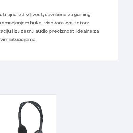
trajnu izdržljivost, savršene za gaming i
a smanjenjem buke i visokom kvalitetom
ciju i izuzetnu audio preciznost. Idealne za
svim situacijama.