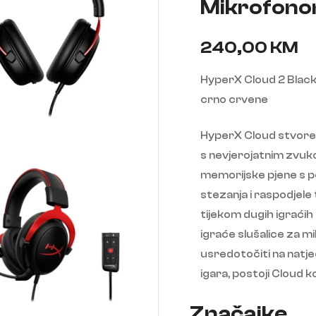
Mikrofono
240,00
KM
HyperX Cloud 2 Black
crno crvene
HyperX Cloud stvoren
s nevjerojatnim zvuko
memorijske pjene s p
stezanja i raspodjele
tijekom dugih igraćih 
igraće slušalice za mil
usredotočiti na natjec
igara, postoji Cloud ko
Značajke