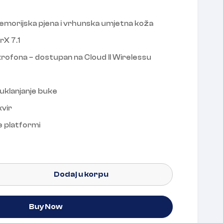
morijska pjena i vrhunska umjetna koža
rX 7.1
rofona – dostupan na Cloud II Wirelessu
 uklanjanje buke
kvir
e platformi
Dodaj u korpu
Buy Now