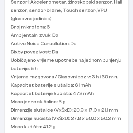
Senzori: Akcelerometar, žiroskopski senzor, Hall
senzor, senzor blizine, Touch senzor, VPU
(glasovna jedinica)
Broj mikrofona: 6
Ambijentalni zvuk: Da
Active Noise Cancellation: Da
Bixby povezivost: Da
Uobičajeno vrijeme upotrebe na jednom punjenju
baterije: 5 h
Vrijeme razgovora / Glasovni poziv: 3 h i 30 min.
Kapacitet baterije slušalica: 61 mAh
Kapacitet baterije kućišta: 472 mAh
Masa jedne slušalice: 5 g
Dimenzije slušalice (VxŠxD): 20.9 x 17.0 x 21.1 mm
Dimenzije kućišta (VxŠxD): 27.8 x 50.0 x 50.2 mm
Masa kućišta: 41.2 g