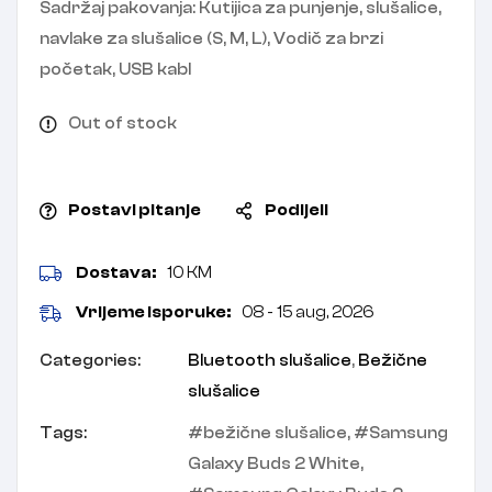
Sadržaj pakovanja: Kutijica za punjenje, slušalice,
navlake za slušalice (S, M, L), Vodič za brzi
početak, USB kabl
Out of stock
Postavi pitanje
Podijeli
Dostava:
10 KM
Vrijeme isporuke:
08 - 15 aug, 2026
Categories:
Bluetooth slušalice
,
Bežične
slušalice
Tags:
bežične slušalice
,
Samsung
Galaxy Buds 2 White
,