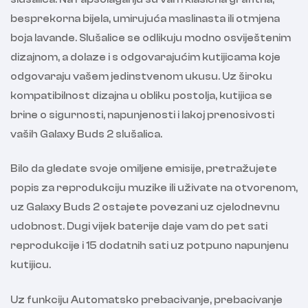
besprekorna bijela, umirujuća maslinasta ili otmjena
boja lavande. Slušalice se odlikuju modno osviještenim
dizajnom, a dolaze i s odgovarajućim kutijicama koje
odgovaraju vašem jedinstvenom ukusu. Uz široku
kompatibilnost dizajna u obliku postolja, kutijica se
brine o sigurnosti, napunjenosti i lakoj prenosivosti
vaših Galaxy Buds 2 slušalica.
Bilo da gledate svoje omiljene emisije, pretražujete
popis za reprodukciju muzike ili uživate na otvorenom,
uz Galaxy Buds 2 ostajete povezani uz cjelodnevnu
udobnost. Dugi vijek baterije daje vam do pet sati
reprodukcije i 15 dodatnih sati uz potpuno napunjenu
kutijicu.
Uz funkciju Automatsko prebacivanje, prebacivanje