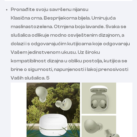
Pronađite svoju savršenu nijansu
Klasična crna. Besprijekorna bijela. Umirujuća
maslinastozelena. Otmjena boja lavande. Svaka se
slušalica odlikuje modno osviještenim dizajnom, a
dolazi i s odgovarajućim kutijicama koje odgovaraju
Vašem jedinstvenom ukusu. Uz široku
kompatibilnost dizajna u obliku postolja, kutijica se
brine o sigurnosti, napunjenosti i lakoj prenosivosti
Vaših slušalica. 5