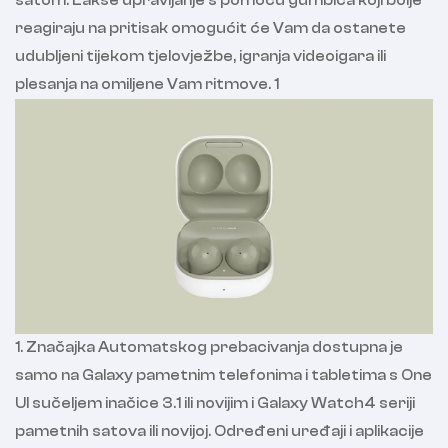
satom. Lakše upravljanje s pomoću gumbića koji bolje
reagiraju na pritisak omogućit će Vam da ostanete
udubljeni tijekom tjelovježbe, igranja videoigara ili
plesanja na omiljene Vam ritmove. 1
1. Značajka Automatskog prebacivanja dostupna je
samo na Galaxy pametnim telefonima i tabletima s One
UI sučeljem inačice 3.1 ili novijim i Galaxy Watch4 seriji
pametnih satova ili novijoj. Određeni uređaji i aplikacije