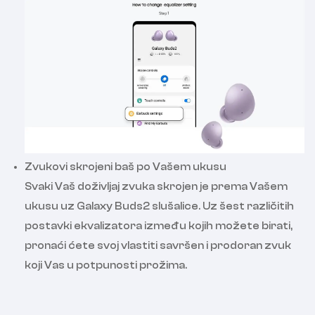
Zvukovi skrojeni baš po Vašem ukusu
Svaki Vaš doživljaj zvuka skrojen je prema Vašem
ukusu uz Galaxy Buds2 slušalice. Uz šest različitih
postavki ekvalizatora između kojih možete birati,
pronaći ćete svoj vlastiti savršen i prodoran zvuk
koji Vas u potpunosti prožima.