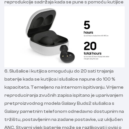
reprodukcije sadržaja kada se pune s pomoću kutijice
6. Slušalice i kutijica omogućuju do 20 sati trajanja
baterije kada se kutijica i slušalice napune do 100 %
kapaciteta. Temeljeno na internom ispitivanju. Vrijeme
reproduciranja zvučnih zapisa ispitano je uparivanjem
pretproizvodnog modela Galaxy Buds2 slušalica s
Galaxy pametnim telefonom odnedavno dostupnim na
tržištu, postavljenim na zadane postavke, uz uključen
ANC. Stvarni vijek baterije može se razlikovati i ovisi o