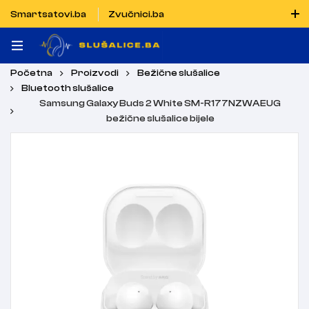
Smartsatovi.ba
Zvučnici.ba
Naručiti možete i porukom putem Vibera i WhatsAppa
Početna
Proizvodi
Bežične slušalice
Bluetooth slušalice
Samsung Galaxy Buds 2 White SM-R177NZWAEUG
bežične slušalice bijele