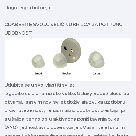
Dugotrajna baterija
ODABERITE SVOJU VELIČINU KRILCA ZA POTPUNU
UDOBNOST
Udubite se u svoj vlastiti svijet
Izgubite se u onome što volite. Galaxy Buds2 slušalice
otvaraju sasvim novi svijet doživljaja zvuka uz dobru
uravnoteženost, nenadmašnu udobnost pristajanja
slušalica, tehnologiju aktivnoga poništavanja buke
(ANC) i jednostavno povezivanje s Vašim telefonom i