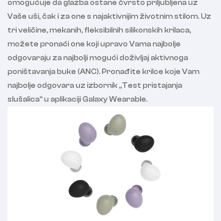
omogućuje da glazba ostane čvrsto priljubljena uz
Vaše uši, čak i za one s najaktivnijim životnim stilom. Uz
tri veličine, mekanih, fleksibilnih silikonskih krilaca,
možete pronaći one koji upravo Vama najbolje
odgovaraju za najbolji mogući doživljaj aktivnoga
poništavanja buke (ANC). Pronađite krilce koje Vam
najbolje odgovara uz izbornik „Test pristajanja
slušalica“ u aplikaciji Galaxy Wearable.