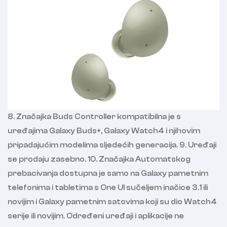
8. Značajka Buds Controller kompatibilna je s
uređajima Galaxy Buds+, Galaxy Watch4 i njihovim
pripadajućim modelima sljedećih generacija. 9. Uređaji
se prodaju zasebno. 10. Značajka Automatskog
prebacivanja dostupna je samo na Galaxy pametnim
telefonima i tabletima s One UI sučeljem inačice 3.1 ili
novijim i Galaxy pametnim satovima koji su dio Watch4
serije ili novijim. Određeni uređaji i aplikacije ne