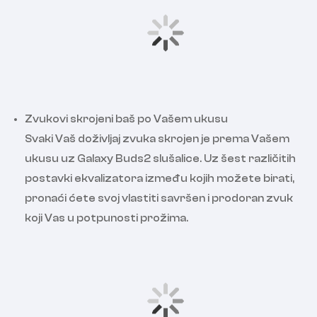
Zvukovi skrojeni baš po Vašem ukusu
Svaki Vaš doživljaj zvuka skrojen je prema Vašem
ukusu uz Galaxy Buds2 slušalice. Uz šest različitih
postavki ekvalizatora između kojih možete birati,
pronaći ćete svoj vlastiti savršen i prodoran zvuk
koji Vas u potpunosti prožima.