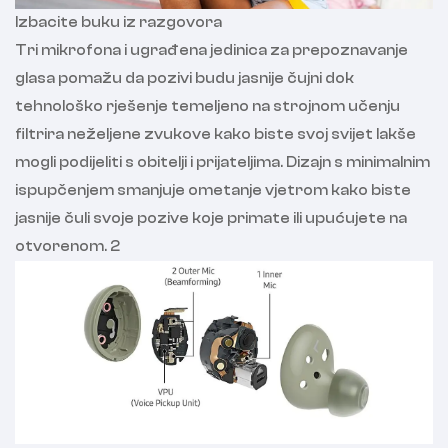
Izbacite buku iz razgovora
Tri mikrofona i ugrađena jedinica za prepoznavanje
glasa pomažu da pozivi budu jasnije čujni dok
tehnološko rješenje temeljeno na strojnom učenju
filtrira neželjene zvukove kako biste svoj svijet lakše
mogli podijeliti s obitelji i prijateljima. Dizajn s minimalnim
ispupčenjem smanjuje ometanje vjetrom kako biste
jasnije čuli svoje pozive koje primate ili upućujete na
otvorenom. 2