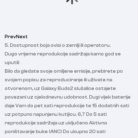
Prev
Next
5. Dostupnost boja ovisi o zemlji ili operatoru.
Dugo vrijeme reprodukcije sadržaja kamo god se
uputili
Bilo da gledate svoje omiljene emisije, prebirete po
svojem popisu za reproduciranje ili uživate na
otvorenom, uz Galaxy Buds2 slušalice ostajete
povezani uz cjelodnevnu udobnost. Dugi vijek baterije
daje Vam do pet sati reprodukcije te 15 dodatnih sati
uz potpuno napunjenu kutijicu. 6,7 Do 5 sati
reprodukcije sadržaja uz uključeno Aktivno
poništavanje buke (ANC) Do ukupno 20 sati