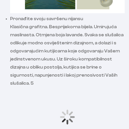
Pronađite svoju savršenu nijansu
Klasična grafitna. Besprijekorna bijela. Umirujuća
maslinasta. Otmjena boja lavande. Svaka se slušalica
odlikuje modno osviještenim dizajnom, a dolazi i s
odgovarajućim kutijicama koje odgovaraju Vašem
jedinstvenom ukusu. Uz široku kompatibilnost
dizajna u obliku postolja, kutijica se brine o
sigurnosti, napunjenosti i lakoj prenosivosti Vaših
slušalica. 5