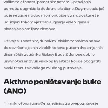
vašim telefonom i pametnim satom. Upravljanje
pomoću dugmića je dodatno olakšano. Dugme sada još
bolje reaguje na dodir i omogućiće vam da ostanete
udubljeni tokom vježbanja, igranja video igara ili
plesanja na omiljene ritmove.
Uživajte u snažnim, dubokim i niskim tonovima pa sve
do savršeno jasnih visokih tonova putem dvosmjernih
dinamičkih zvučnika. Galaxy Buds 2 donose dobro
uravnotežen zvuk visokog kvaliteta koji će obogatiti
svaki trenutak vašega zvučnog putovanja.
Aktivno poništavanje buke
(ANC)
Tri mikrofona i ugrađena jedinica za prepoznavanje