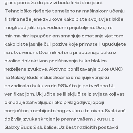
glasa pomažu da pozivi budu kristalno jasni.
Tehnološko rješenje temeljeno na mašinskom učenju
filtrira neželjene zvukove kako biste svoj svijet lakše
mogli podijeliti s porodicom i prijateljima. Dizajn s
minimalnim ispupčenjem smanjuje ometanje vjetrom
kako biste jasnije čuli pozive koje primate ili upućujete
na otvorenom. Dva mikrofona prepoznaju buku iz
okoline dok aktivno poništavanje buke blokira
neželjene zvukove. Aktivno poništavanje buke (ANC)
na Galaxy Buds 2 slušalicama smanjuje vanjsku
pozadinsku buku za do 98% što je potvrđeno UL
verifikacijom. Uključite se ili isključite iz svijeta koji vas
okružuje zahvaljujući lako prilagodljivoj opciji
namještanja ambijentalnog zvuka u tri nivoa. Svaki vaš
doživljaj zvuka skrojen je prema vašem ukusu uz
Galaxy Buds 2 slušalice. Uz šest različitih postavki