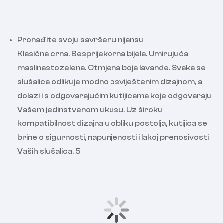
Pronađite svoju savršenu nijansu
Klasična crna. Besprijekorna bijela. Umirujuća
maslinastozelena. Otmjena boja lavande. Svaka se
slušalica odlikuje modno osviještenim dizajnom, a
dolazi i s odgovarajućim kutijicama koje odgovaraju
Vašem jedinstvenom ukusu. Uz široku
kompatibilnost dizajna u obliku postolja, kutijica se
brine o sigurnosti, napunjenosti i lakoj prenosivosti
Vaših slušalica. 5