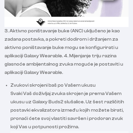
3. Aktivno poništavanje buke (ANC) uključeno je kao
zadana postavka, a pokreti dodirom i držanjem za
aktivno poništavanje buke mogu se konfigurirati u
aplikaciji Galaxy Wearable. 4. Mijenjanje triju razina
glasnoće ambijentalnog zvuka moguće je postaviti u
aplikaciji Galaxy Wearable.
Zvukovi skrojeni baš po Vašem ukusu
Svaki Vaš doživljaj zvuka skrojen je prema Vašem
ukusu uz Galaxy Buds2 slušalice. Uz šest različitih
postavki ekvalizatora između kojih možete birati,
pronaći ćete svoj vlastiti savršen i prodoran zvuk
koji Vas u potpunosti prožima.