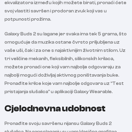
ekvalizatora između kojih možete birati, pronaći ćete
svoj vlastiti savršen i prodoran zvuk koji vas u
potpunosti prožima.
Galaxy Buds 2 su lagane jer svaka ima tek 5 grama, što
omogućuje da muzika ostane čvrsto priljubljena uz
vaše uši, čak i za one s najaktivnijim životnim stilom. Uz
tri veličine mekanih, fleksibilnih, silikonskih krilaca,
možete pronaći one koji vam najbolje odgovaraju za
najbolji mogući doživljaj aktivnog poništavanja buke.
Pronađite krilce koje vam najbolje odgovara uz “Test
pristajanja slušalica” u aplikaciji Galaxy Wearable.
Cjelodnevna udobnost
Pronađite svoju savršenu nijansu Galaxy Buds 2
slušalica. Na rapsolaganju su vam klasična grafitna,