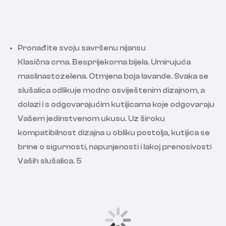
Pronađite svoju savršenu nijansu
Klasična crna. Besprijekorna bijela. Umirujuća
maslinastozelena. Otmjena boja lavande. Svaka se
slušalica odlikuje modno osviještenim dizajnom, a
dolazi i s odgovarajućim kutijicama koje odgovaraju
Vašem jedinstvenom ukusu. Uz široku
kompatibilnost dizajna u obliku postolja, kutijica se
brine o sigurnosti, napunjenosti i lakoj prenosivosti
Vaših slušalica. 5