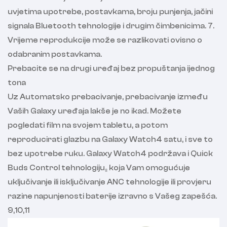
uvjetima upotrebe, postavkama, broju punjenja, jačini
signala Bluetooth tehnologije i drugim čimbenicima. 7.
Vrijeme reprodukcije može se razlikovati ovisno o
odabranim postavkama.
Prebacite se na drugi uređaj bez propuštanja ijednog
tona
Uz Automatsko prebacivanje, prebacivanje između
Vaših Galaxy uređaja lakše je no ikad. Možete
pogledati film na svojem tabletu, a potom
reproducirati glazbu na Galaxy Watch4 satu, i sve to
bez upotrebe ruku. Galaxy Watch4 podržava i Quick
Buds Control tehnologiju₈ koja Vam omogućuje
uključivanje ili isključivanje ANC tehnologije ili provjeru
razine napunjenosti baterije izravno s Vašeg zapešća.
9,10,11