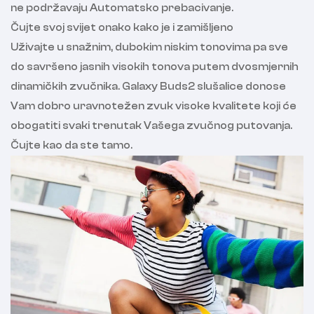
ne podržavaju Automatsko prebacivanje.
Čujte svoj svijet onako kako je i zamišljeno
Uživajte u snažnim, dubokim niskim tonovima pa sve
do savršeno jasnih visokih tonova putem dvosmjernih
dinamičkih zvučnika. Galaxy Buds2 slušalice donose
Vam dobro uravnotežen zvuk visoke kvalitete koji će
obogatiti svaki trenutak Vašega zvučnog putovanja.
Čujte kao da ste tamo.