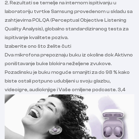
2. Rezultati se temelje na internom ispitivanju u
laboratoriju tvrtke Samsung provedenom u skladu sa
zahtjevima POLQA (Perceptual Objective Listening
Quality Analysis), globalno standardiziranog testa za
ispitivanje kvalitete poziva.
Izaberite ono što želite čuti
Dva mikrofona prepoznaju buku iz okoline dok Aktivno
poništavanje buke blokira neželjene zvukove.
Pozadinsku je buku moguće smanjiti za do 98 % kako
biste ostali potpuno udubljeni u svoju glazbu,
videoigre, audioknjige i Vaše omiljene podcaste. 3,4