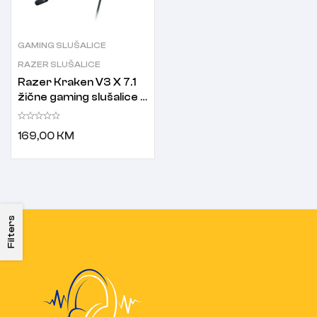
GAMING SLUŠALICE
RAZER SLUŠALICE
Razer Kraken V3 X 7.1
žične gaming slušalice s
mikrofonom za PC PS5
PS4 crne
169,00
KM
Filters