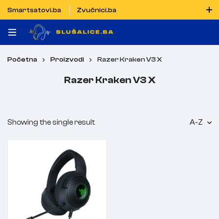
Smartsatovi.ba
Zvučnici.ba
Naručiti možete i porukom putem Vibera i WhatsAppa
Početna
Proizvodi
Razer Kraken V3 X
Razer Kraken V3 X
Showing the single result
A-Z