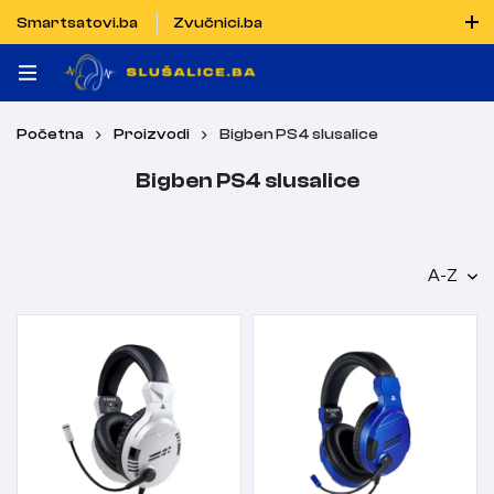
Smartsatovi.ba
Zvučnici.ba
Naručiti možete i porukom putem Vibera i WhatsAppa
Početna
Proizvodi
Bigben PS4 slusalice
Bigben PS4 slusalice
A-Z