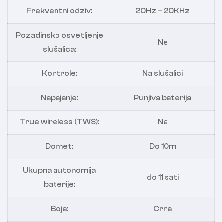
Frekventni odziv:
20Hz – 20KHz
Pozadinsko osvetljenje
Ne
slušalica:
Kontrole:
Na slušalici
Napajanje:
Punjiva baterija
True wireless (TWS):
Ne
Domet:
Do 10m
Ukupna autonomija
do 11 sati
baterije:
Boja:
Crna