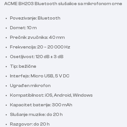
ACME BH203 Bluetooth slušalice sa mikrofonom crne
Povezivanje: Bluetooth
Domet: 10 m
Prečnik zvučnika: 40 mm
Frekvencija: 20 – 20 000 Hz
Osetljivost: 120 dB ± 3 dB
Tip: bežične
Interfejs: Micro USB, 5 V DC
Ugrađen mikrofon
Kompatibilnost: iOS, Android, Windows
Kapacitet baterije: 300 mAh
Slušanje muzike: do 20 h
Razgovor: do 20 h