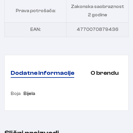
Zakonska saobraznost
Prava potrošača:
2 godine
EAN:
4770070879436
Dodatne informacije
O brendu
Boja
Bijela