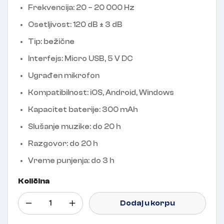
Frekvencija: 20 – 20 000 Hz
Osetljivost: 120 dB ± 3 dB
Tip: bežične
Interfejs: Micro USB, 5 V DC
Ugrađen mikrofon
Kompatibilnost: iOS, Android, Windows
Kapacitet baterije: 300 mAh
Slušanje muzike: do 20 h
Razgovor: do 20 h
Vreme punjenja: do 3 h
Količina
Dodaj u korpu