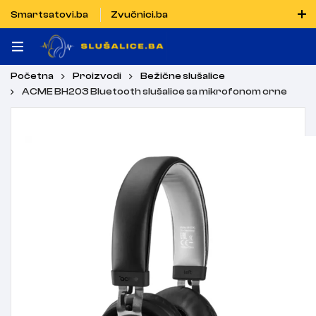
Smartsatovi.ba
Zvučnici.ba
Naručiti možete i porukom putem Vibera i WhatsAppa
Početna
Proizvodi
Bežične slušalice
ACME BH203 Bluetooth slušalice sa mikrofonom crne