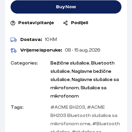
Buy Now
Postavi pitanje
Podijeli
Dostava:
10 KM
Vrijeme isporuke:
08 - 15 aug, 2026
Categories:
Bežične slušalice
,
Bluetooth
slušalice
,
Naglavne bežične
slušalice
,
Naglavne slušalice sa
mikrofonom
,
Slušalice sa
mikrofonom
Tags:
ACME BH203
,
ACME
BH203 Bluetooth slušalice sa
mikrofonom crne
,
Bluetooth