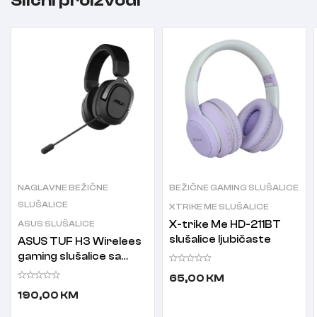
Slični proizvodi
NAGLAVNE BEŽIČNE
BEŽIČNE GAMING SLUŠALICE
SLUŠALICE
XTRIKE ME SLUŠALICE
ASUS SLUŠALICE
X-trike Me HD-211BT
slušalice ljubičaste
ASUS TUF H3 Wirelees
gaming slušalice sa
mikrofonom
65,00
KM
190,00
KM