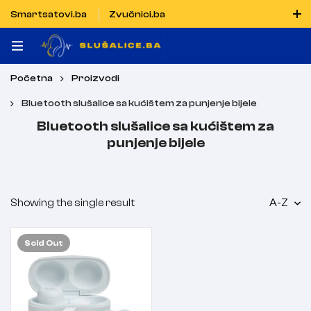
Smartsatovi.ba
Zvučnici.ba
Naručiti možete i porukom putem Vibera i WhatsAppa
Početna
Proizvodi
Bluetooth slušalice sa kućištem za punjenje bijele
Bluetooth slušalice sa kućištem za
punjenje bijele
Showing the single result
A-Z
Sold
Out