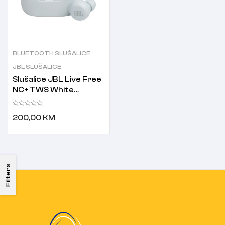
BLUETOOTH SLUŠALICE
JBL SLUŠALICE
Slušalice JBL Live Free
NC+ TWS White
Bluetooth slušalice sa
kućištem za punjenje
200,00
KM
bijele
Filters