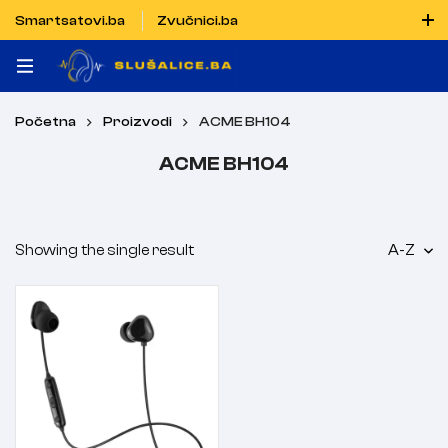
Smartsatovi.ba
Zvučnici.ba
Naručiti možete i porukom putem Vibera i WhatsAppa
Početna
Proizvodi
ACME BH104
ACME BH104
Showing the single result
A-Z