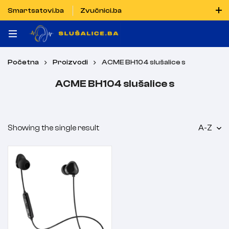
Smartsatovi.ba
Zvučnici.ba
Naručiti možete i porukom putem Vibera i WhatsAppa
Početna
Proizvodi
ACME BH104 slušalice s
ACME BH104 slušalice s
Showing the single result
A-Z