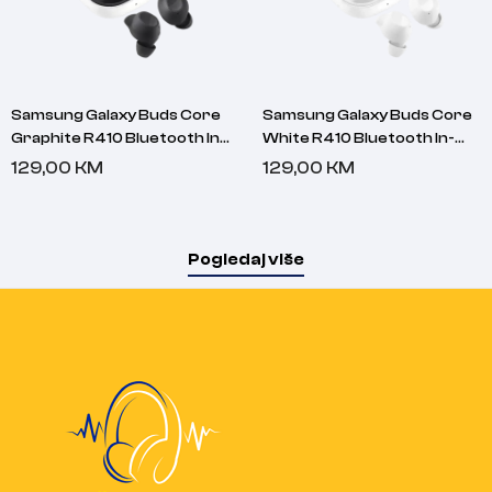
Samsung Galaxy Buds Core
Samsung Galaxy Buds Core
Graphite R410 Bluetooth In-
White R410 Bluetooth In-
ear slušalice
ear slušalice
129,00
KM
129,00
KM
Pogledaj više